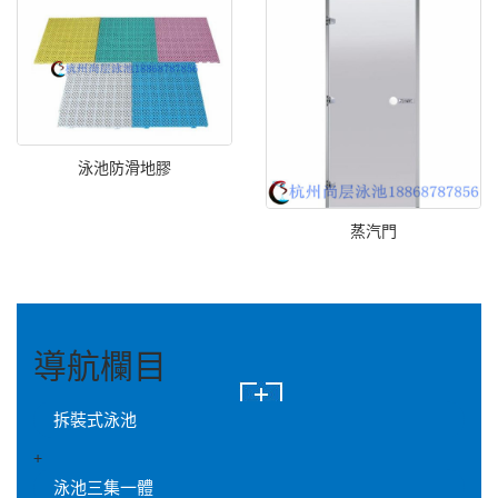
泳池防滑地膠
蒸汽門
導航欄目
拆裝式泳池
+
泳池三集一體