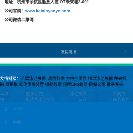
地址：杭州市余杭區瓶倉大道IOT未來城2-601
公司官網：
www.kaixinyaoye.com
公司微信二維碼
友情鏈接
友情鏈接：
千葉泳池設備
居舍紅木
方柱加固件
恒溫泳池設備
煙囪拆
除
框鋸機
催化燃燒裝置
機動絞磨
昆明EPS線條
環保公司
電子看板
首頁
關于我們
泳池設備
新聞資
訊
拆裝式泳池案例
留言
聯系我們
分享
CopyRight 2013 All Right Reserved 杭州尚層泳池工程有限公司
浙ICP
備14035678號
手機
地址：杭州市余杭區瓶倉大道IOT未來城2-601 聯系人：馬經理：