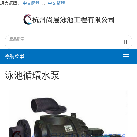
語言選擇：
中文簡體
∷
中文繁體
導航菜單
Toggl
navig
泳池循環水泵