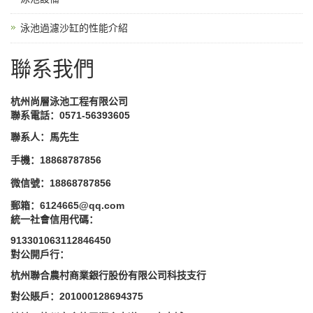
泳池過濾沙缸的性能介紹
聯系我們
杭州尚層泳池工程有限公司
聯系電話：0571-56393605
聯系人：馬先生
手機：
18868787856
微信號：18868787856
郵箱：
6124665@qq.com
統一社會信用代碼：
913301063112846450
對公開戶行：
杭州聯合農村商業銀行股份有限公司科技支行
對公賬戶：
201000128694375